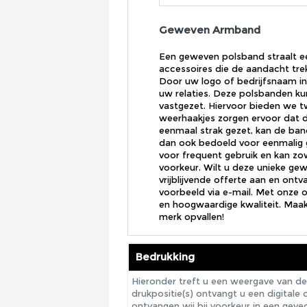
Geweven Armband
Een geweven polsband straalt een 
accessoires die de aandacht tre
Door uw logo of bedrijfsnaam in 
uw relaties. Deze polsbanden 
vastgezet. Hiervoor bieden we t
weerhaakjes zorgen ervoor dat 
eenmaal strak gezet, kan de ban
dan ook bedoeld voor eenmalig 
voor frequent gebruik en kan zow
voorkeur. Wilt u deze unieke ge
vrijblijvende offerte aan en ont
voorbeeld via e-mail. Met onze 
en hoogwaardige kwaliteit. Maa
merk opvallen!
Bedrukking
Hieronder treft u een weergave van de
drukpositie(s) ontvangt u een digital
ontvangen wij bij voorkeur in een gev