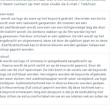
erbij? Neem contact op met onze studio via
E-mail
/
Telefoon
.
uren max)
k wordt uw logo als ware op het keycord gedrukt. Hieronder een korte
 wordt over een raamwerk gespannen, dit noemen we een
et zeefdrukraam wordt voorzien van een lichtgevoelige laag die door
ilm belicht wordt. De donkere vlakken op de film worden bij het
 gewassen, hierdoor ontstaat er een sjabloon. De inkt wordt op het
ngebracht en uitgesmeerd, deze zal door de sjabloon gaan en zo deze
Zeefdruktechniek kan in diverse kleuren worden gedaan, helaas kan
verloop geprint worden.
colour)
ruk wordt uw logo of ontwerp in spiegelbeeld aangebracht op
r. Daarna wordt de print verhit en op de keycords geperst. Door de
ezels van de stof openstaan. De inkt komt in de vezels van de keycords
 logo zal zichtbaar worden. Vervolgens worden de keycords afgekoeld
llen weer sluiten. Het sublimatiepapier wordt weer verwijderd, uw logo
hterblijven. Sublimatietechniek kan in diverse kleuren worden gedaan,
ij in kleurverloop (full colour) geprint worden. Bij deze techniek kan u
ge keycord ontwerpen. Nog een pluspunt is dat je de bedrukking niet
rdoor zitten ze extra comfortabel om uw en uw relaties nek en zullen ze