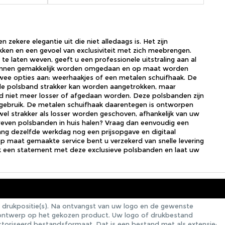
zekere elegantie uit die niet alledaags is. Het zijn
kken en een gevoel van exclusiviteit met zich meebrengen.
te laten weven, geeft u een professionele uitstraling aan al
kunnen gemakkelijk worden omgedaan en op maat worden
wee opties aan: weerhaakjes of een metalen schuifhaak. De
de polsband strakker kan worden aangetrokken, maar
d niet meer losser of afgedaan worden. Deze polsbanden zijn
gebruik. De metalen schuifhaak daarentegen is ontworpen
el strakker als losser worden geschoven, afhankelijk van uw
weven polsbanden in huis halen? Vraag dan eenvoudig een
vang dezelfde werkdag nog een prijsopgave en digitaal
op maat gemaakte service bent u verzekerd van snelle levering
k een statement met deze exclusieve polsbanden en laat uw
 drukpositie(s). Na ontvangst van uw logo en de gewenste
e ontwerp op het gekozen product. Uw logo of drukbestand
ectoriseerd bestandsformaat. Dat is een bestand met als extensie: