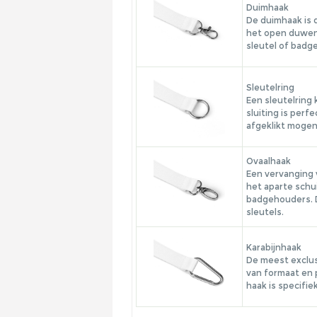
Duimhaak
De duimhaak is 
het open duwen 
sleutel of bad
Sleutelring
Een sleutelring
sluiting is perf
afgeklikt moge
Ovaalhaak
Een vervanging 
het aparte schu
badgehouders. D
sleutels.
Karabijnhaak
De meest exclus
van formaat en 
haak is specifie