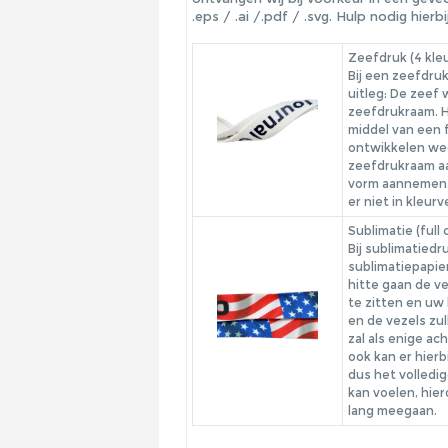
.eps / .ai /.pdf / .svg. Hulp nodig hi
Zeefdruk (4 kle
Bij een zeefdru
uitleg: De zeef
zeefdrukraam. H
middel van een f
ontwikkelen weg
zeefdrukraam aa
vorm aannemen. 
er niet in kleur
Sublimatie (full 
Bij sublimatied
sublimatiepapie
hitte gaan de v
te zitten en uw
en de vezels zu
zal als enige ac
ook kan er hierb
dus het volledi
kan voelen, hie
lang meegaan.