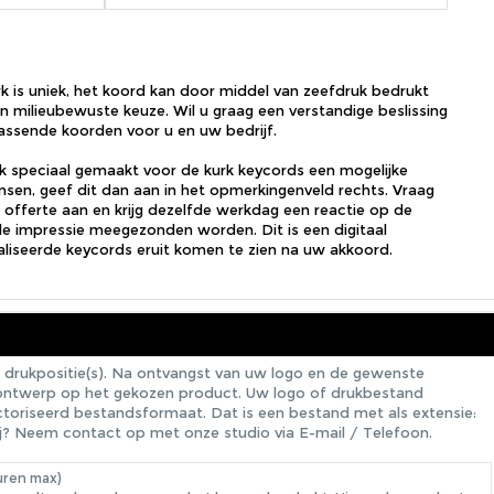
k is uniek, het koord kan door middel van zeefdruk bedrukt
n milieubewuste keuze. Wil u graag een verstandige beslissing
passende koorden voor u en uw bedrijf.
ak speciaal gemaakt voor de kurk keycords een mogelijke
sen, geef dit dan aan in het opmerkingenveld rechts. Vraag
de offerte aan en krijg dezelfde werkdag een reactie op de
tale impressie meegezonden worden. Dit is een digitaal
liseerde keycords eruit komen te zien na uw akkoord.
 drukpositie(s). Na ontvangst van uw logo en de gewenste
e ontwerp op het gekozen product. Uw logo of drukbestand
ectoriseerd bestandsformaat. Dat is een bestand met als extensie:
erbij? Neem contact op met onze studio via
E-mail
/
Telefoon
.
uren max)