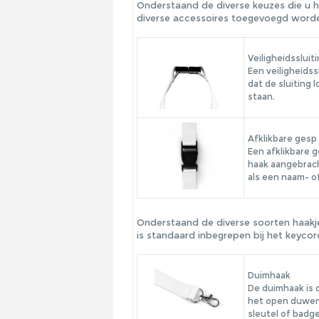
Onderstaand de diverse keuzes die u h
diverse accessoires toegevoegd worden
Veiligheidssluit
Een veiligheidss
dat de sluiting
staan.
Afklikbare gesp
Een afklikbare 
haak aangebrach
als een naam- of
Onderstaand de diverse soorten haakje
is standaard inbegrepen bij het keycor
Duimhaak
De duimhaak is 
het open duwen 
sleutel of bad