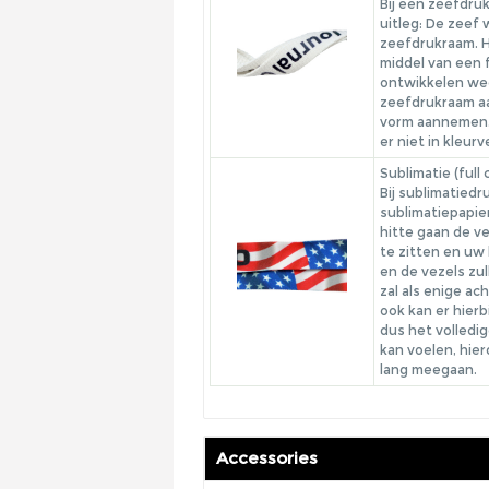
Bij een zeefdru
uitleg: De zeef
zeefdrukraam. H
middel van een f
ontwikkelen weg
zeefdrukraam aa
vorm aannemen. 
er niet in kleur
Sublimatie (full 
Bij sublimatied
sublimatiepapie
hitte gaan de v
te zitten en uw
en de vezels zu
zal als enige ac
ook kan er hierb
dus het volledi
kan voelen, hie
lang meegaan.
Accessories