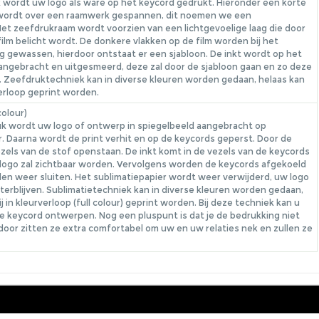
k wordt uw logo als ware op het keycord gedrukt. Hieronder een korte
 wordt over een raamwerk gespannen, dit noemen we een
et zeefdrukraam wordt voorzien van een lichtgevoelige laag die door
ilm belicht wordt. De donkere vlakken op de film worden bij het
 gewassen, hierdoor ontstaat er een sjabloon. De inkt wordt op het
ngebracht en uitgesmeerd, deze zal door de sjabloon gaan en zo deze
Zeefdruktechniek kan in diverse kleuren worden gedaan, helaas kan
verloop geprint worden.
colour)
ruk wordt uw logo of ontwerp in spiegelbeeld aangebracht op
r. Daarna wordt de print verhit en op de keycords geperst. Door de
ezels van de stof openstaan. De inkt komt in de vezels van de keycords
 logo zal zichtbaar worden. Vervolgens worden de keycords afgekoeld
llen weer sluiten. Het sublimatiepapier wordt weer verwijderd, uw logo
hterblijven. Sublimatietechniek kan in diverse kleuren worden gedaan,
ij in kleurverloop (full colour) geprint worden. Bij deze techniek kan u
ge keycord ontwerpen. Nog een pluspunt is dat je de bedrukking niet
rdoor zitten ze extra comfortabel om uw en uw relaties nek en zullen ze