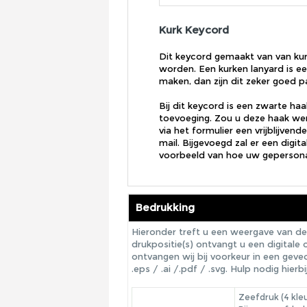
Kurk Keycord
Dit keycord gemaakt van van kur
worden. Een kurken lanyard is ee
maken, dan zijn dit zeker goed 
Bij dit keycord is een zwarte ha
toevoeging. Zou u deze haak wen
via het formulier een vrijblijven
mail. Bijgevoegd zal er een digi
voorbeeld van hoe uw gepersona
Bedrukking
Hieronder treft u een weergave van de
drukpositie(s) ontvangt u een digital
ontvangen wij bij voorkeur in een gev
.eps / .ai /.pdf / .svg. Hulp nodig hi
Zeefdruk (4 kle