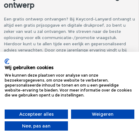
ontwerp
Een gratis ontwerp ontvangen? Bij Keycord-Lanyard ontvangt u
altijd een gratis prijsopgave en digitale drukproef, zo bent u
zeker van wat u zal ontvangen. We streven naar de beste
oplossing voor elk communicatie-/promotie vraagstuk.
Hierdoor kunt u te allen tijde een eerlijk en gepersonaliseerd
advies verwachten. Door onze jarenlange ervaring vindt u bij
XXLgifts de beste relatiegeschenken van Nederland. Deze
kwaliteitsnorm geldt uiteraard ook voor bedrukte keycords van
Wij gebruiken cookies
Keycord-Lanyard!
We kunnen deze plaatsen voor analyse van onze
Beste prijs-kwaliteitsgarantie
bezoekersgegevens, om onze website te verbeteren,
gepersonaliseerde inhoud te tonen en om u een geweldige
website-ervaring te bieden. Voor meer informatie over de cookies
Kiest u voor keycords bedrukken bij Keycord-Lanyard, dan
die we gebruiken opent u de instellingen.
profiteert u van de beste prijs- en kwaliteitsgarantie. Vraag nu
geheel gratis een offerte aan of neem contact met ons op. We
helpen u graag bij het maken van de juiste keuze en geven
Accepteer alles
Weigeren
persoonlijk en vrijblijvend advies. Als u voor 16:00 uur een
offerte aanvraagt, ontvangt u dezelfde dag nog een
Nee, pas aan
prijsopgave en digitale drukproef!